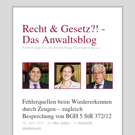
Recht & Gesetz?! -
Das Anwaltsblog
Anmerkungen zu Rechtsprechung, Gesetzgebung u.a.
Fehlerquellen beim Wiedererkennen
durch Zeugen – zugleich
Besprechung von BGH 5 StR 372/12
19. April 2013
· by
Olav Sydow
· in
Strafrecht
,
Verkehrsrecht