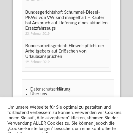
16. Juli 2019
Bundesgerichtshof: Schummel-Diesel-
PKWs von VW sind mangelhaft – Käufer
hat Anspruch auf Lieferung eines aktuellen
Ersatzfahrzeugs
23. Februar 2019
Bundesarbeitsgericht: Hinweispflicht der
Arbeitgebers auf Erlöschen von
Urlaubsansprüchen
19. Februar 2019
Datenschutzerklärung
Über uns
Impressum
Um unsere Webseite für Sie optimal zu gestalten und
fortlaufend verbessern zu können, verwenden wir Cookies.
Copyright © 2026
Recht & Gesetz?! - Das Anwaltsblog
Indem Sie auf „Alle akzeptieren“ klicken, stimmen Sie der
Powered by
WordPress
and
Ascetica
Verwendung ALLER Cookies zu. Sie können jedoch die
„Cookie-Einstellungen“ besuchen, um eine kontrollierte