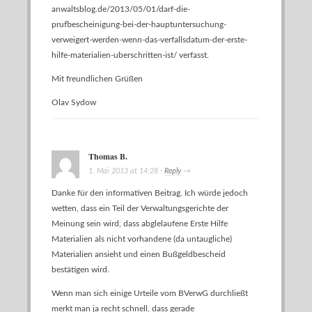
anwaltsblog.de/2013/05/01/darf-die-
prufbescheinigung-bei-der-hauptuntersuchung-
verweigert-werden-wenn-das-verfallsdatum-der-erste-
hilfe-materialien-uberschritten-ist/
verfasst.
Mit freundlichen Grüßen
Olav Sydow
Thomas B.
1. Mai 2013
at
14:28
·
Reply
→
Danke für den informativen Beitrag. Ich würde jedoch
wetten, dass ein Teil der Verwaltungsgerichte der
Meinung sein wird, dass abglelaufene Erste Hilfe
Materialien als nicht vorhandene (da untaugliche)
Materialien ansieht und einen Bußgeldbescheid
bestätigen wird.
Wenn man sich einige Urteile vom BVerwG durchließt
merkt man ja recht schnell, dass gerade