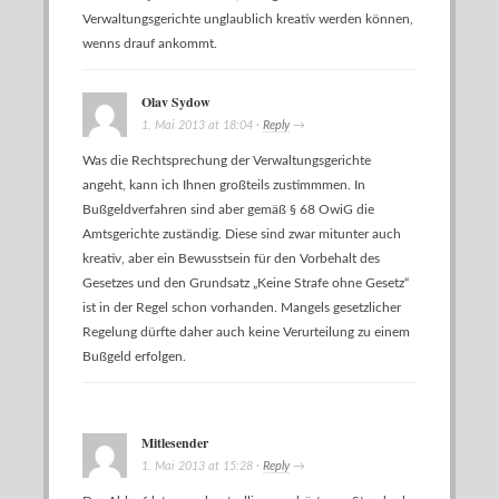
Verwaltungsgerichte unglaublich kreativ werden können,
wenns drauf ankommt.
Olav Sydow
1. Mai 2013
at
18:04
·
Reply
→
Was die Rechtsprechung der Verwaltungsgerichte
angeht, kann ich Ihnen großteils zustimmmen. In
Bußgeldverfahren sind aber gemäß
§ 68 OwiG
die
Amtsgerichte zuständig. Diese sind zwar mitunter auch
kreativ, aber ein Bewusstsein für den Vorbehalt des
Gesetzes und den Grundsatz „Keine Strafe ohne Gesetz“
ist in der Regel schon vorhanden. Mangels gesetzlicher
Regelung dürfte daher auch keine Verurteilung zu einem
Bußgeld erfolgen.
Mitlesender
1. Mai 2013
at
15:28
·
Reply
→