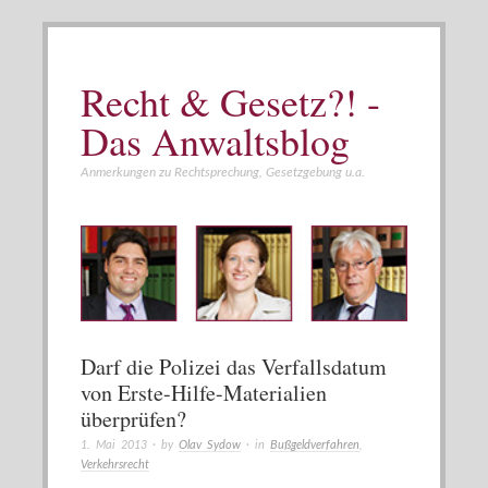
Recht & Gesetz?! -
Das Anwaltsblog
Anmerkungen zu Rechtsprechung, Gesetzgebung u.a.
Darf die Polizei das Verfallsdatum
von Erste-Hilfe-Materialien
überprüfen?
1. Mai 2013
· by
Olav Sydow
· in
Bußgeldverfahren
,
Verkehrsrecht