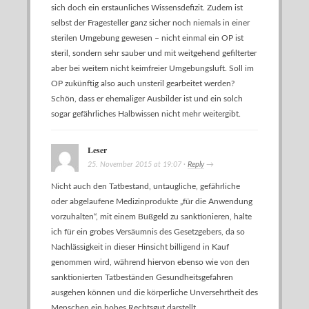
sich doch ein erstaunliches Wissensdefizit. Zudem ist
selbst der Fragesteller ganz sicher noch niemals in einer
sterilen Umgebung gewesen – nicht einmal ein OP ist
steril, sondern sehr sauber und mit weitgehend gefilterter
aber bei weitem nicht keimfreier Umgebungsluft. Soll im
OP zukünftig also auch unsteril gearbeitet werden?
Schön, dass er ehemaliger Ausbilder ist und ein solch
sogar gefährliches Halbwissen nicht mehr weitergibt.
Leser
25. November 2015
at
19:07
·
Reply
→
Nicht auch den Tatbestand, untaugliche, gefährliche
oder abgelaufene Medizinprodukte „für die Anwendung
vorzuhalten“, mit einem Bußgeld zu sanktionieren, halte
ich für ein grobes Versäumnis des Gesetzgebers, da so
Nachlässigkeit in dieser Hinsicht billigend in Kauf
genommen wird, während hiervon ebenso wie von den
sanktionierten Tatbeständen Gesundheitsgefahren
ausgehen können und die körperliche Unversehrtheit des
Menschen ein hohes Rechtsgut darstellt.