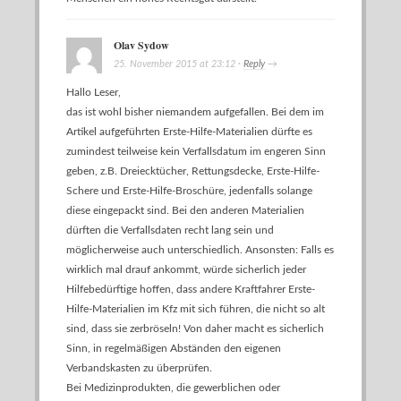
Olav Sydow
25. November 2015
at
23:12
·
Reply
→
Hallo Leser,
das ist wohl bisher niemandem aufgefallen. Bei dem im
Artikel aufgeführten Erste-Hilfe-Materialien dürfte es
zumindest teilweise kein Verfallsdatum im engeren Sinn
geben, z.B. Dreiecktücher, Rettungsdecke, Erste-Hilfe-
Schere und Erste-Hilfe-Broschüre, jedenfalls solange
diese eingepackt sind. Bei den anderen Materialien
dürften die Verfallsdaten recht lang sein und
möglicherweise auch unterschiedlich. Ansonsten: Falls es
wirklich mal drauf ankommt, würde sicherlich jeder
Hilfebedürftige hoffen, dass andere Kraftfahrer Erste-
Hilfe-Materialien im Kfz mit sich führen, die nicht so alt
sind, dass sie zerbröseln! Von daher macht es sicherlich
Sinn, in regelmäßigen Abständen den eigenen
Verbandskasten zu überprüfen.
Bei Medizinprodukten, die gewerblichen oder