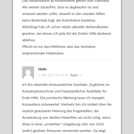
Das Ablaufdatum zu kontrollieren gehört zum Standard.
Wir weisen daraufhin, dass es abgelaufen ist und
erneuert werden sollte, obwohl in den meisten Fällen
keine Bedenkeb bzgl. der Keimfreihei bestehen.
Allerdings hab ich schon relativ aktuelle Verbandkästen
gesehen, bei denen ich jede Art der Ersten Hilfe dankend
ablehne.
Pflicht ist nur das Mitführen also das Vorhalren
entprechender Materialien.
Malte
1. Mai 2013
at
20:33
·
Reply
→
Ich bin ebenfalls ehrenamtlicher Sanitäter, Zugführer im
Katastrophenschutz und hauptamtlicher Ausbilder für
Erste Hilfe. Die juristische Wertung lasse ich mangels
Kompetenz unbewertet. Vielmehr bin ich irritiert über die
implizit geäusserte Meinung des Fragestellers, die
Anwendung von sterilen Materilien sei nicht nötig, wenn
diese in einer „unsterilen“ Umgebung oder von nicht
(mehr) geübten Personen verwendet werden. Da zeigt