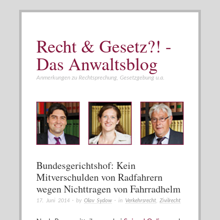
Recht & Gesetz?! -
Das Anwaltsblog
Anmerkungen zu Rechtsprechung, Gesetzgebung u.a.
Bundesgerichtshof: Kein
Mitverschulden von Radfahrern
wegen Nichttragen von Fahrradhelm
17. Juni 2014
· by
Olav Sydow
· in
Verkehrsrecht
,
Zivilrecht