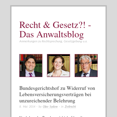
Recht & Gesetz?! -
Das Anwaltsblog
Anmerkungen zu Rechtsprechung, Gesetzgebung u.a.
Bundesgerichtshof zu Widerruf von
Lebensversicherungsverträgen bei
unzureichender Belehrung
8. Mai 2014
· by
Olav Sydow
· in
Zivilrecht