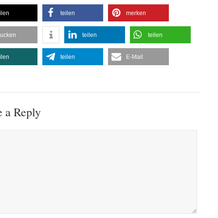
ilen
teilen
merken
rucken
teilen
teilen
ilen
teilen
E-Mail
 a Reply