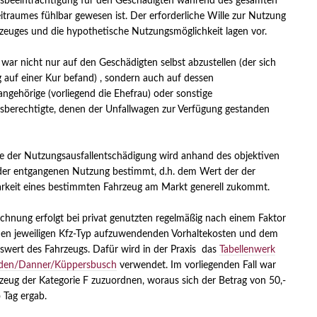
sbeeinträchtigung für den Geschädigten während des gesamten
eitraumes fühlbar gewesen ist. Der erforderliche Wille zur Nutzung
zeuges und die hypothetische Nutzungsmöglichkeit lagen vor.
 war nicht nur auf den Geschädigten selbst abzustellen (der sich
ig auf einer Kur befand) , sondern auch auf dessen
angehörige (vorliegend die Ehefrau) oder sonstige
berechtigte, denen der Unfallwagen zur Verfügung gestanden
 der Nutzungsausfallentschädigung wird anhand des objektiven
der entgangenen Nutzung bestimmt, d.h. dem Wert der der
rkeit eines bestimmten Fahrzeug am Markt generell zukommt.
chnung erfolgt bei privat genutzten regelmäßig nach einem Faktor
den jeweiligen Kfz-Typ aufzuwendenden Vorhaltekosten und dem
wert des Fahrzeugs. Dafür wird in der Praxis das
Tabellenwerk
den/Danner/Küppersbusch
verwendet. Im vorliegenden Fall war
zeug der Kategorie F zuzuordnen, woraus sich der Betrag von 50,-
 Tag ergab.