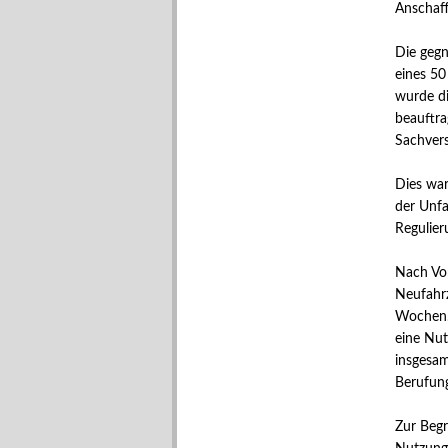
Anschaff
Die gegn
eines 50
wurde di
beauftra
Sachvers
Dies war
der Unfa
Regulier
Nach Vor
Neufahrz
Wochen.
eine Nut
insgesam
Berufung
Zur Begr