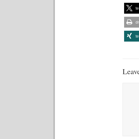
te
d
te
Leave