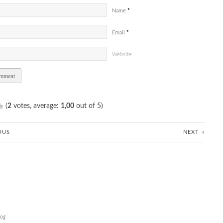
Name
*
Email
*
Website
(
2
votes, average:
1,00
out of 5)
OUS
NEXT
»
log