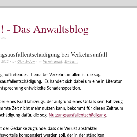
! - Das Anwaltsblog
u.a.
gsausfallentschädigung bei Verkehrsunfall
t 2012
· by
Olav Sydow
· in
Verkehrsrecht
,
Zivilrecht
ig auftretendes Thema bei Verkehrsunfällen ist die sog.
ausfallentschädigung. Es handelt sich dabei um eine in Literatur
tsprechung entwickelte Schadensposition.
ber eines Kraftfahrzeugs, der aufgrund eines Unfalls sein Fahrzeug
immte Zeit nicht mehr nutzen kann, bekommt für diesen Zeitraum
schädigung dafür, die sog.
Nutzungsausfallentschädigung
.
t der Gedanke zugrunde, dass der Verlust abstrakter
svorteile kompensiert werden soll, der in der ständigen