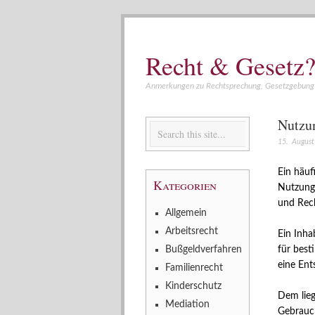
Recht & Gesetz?
Anmerkungen zu Rechtsprechung, Gesetzgebung 
Nutzun
15. Augus
Ein häuf
Kategorien
Nutzungs
und Rech
Allgemein
Arbeitsrecht
Ein Inha
Bußgeldverfahren
für best
eine Ent
Familienrecht
Kinderschutz
Dem lieg
Mediation
Gebrauch