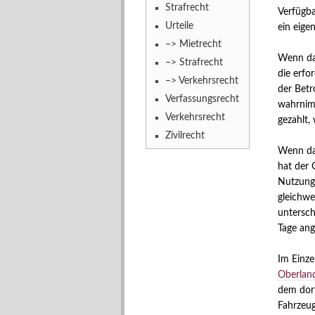
Strafrecht
Verfügba
Urteile
ein eig
–> Mietrecht
Wenn das
–> Strafrecht
die erfo
–> Verkehrsrecht
der Betr
Verfassungsrecht
wahrnimm
Verkehrsrecht
gezahlt,
Zivilrecht
Wenn das
hat der 
Nutzungs
gleichwe
untersch
Tage ang
Im Einze
Oberland
dem dort
Fahrzeug