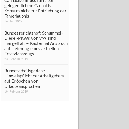
Cannabiseinfluss führt bei
gelegentlichem Cannabis-
Konsum nicht zur Entziehung der
Fahrerlaubnis
16. Juli 2019
Bundesgerichtshof: Schummel-
Diesel-PKWs von VW sind
mangelhaft – Käufer hat Anspruch
auf Lieferung eines aktuellen
Ersatzfahrzeugs
23. Februar 2019
Bundesarbeitsgericht:
Hinweispflicht der Arbeitgebers
auf Erlöschen von
Urlaubsansprüchen
19. Februar 2019