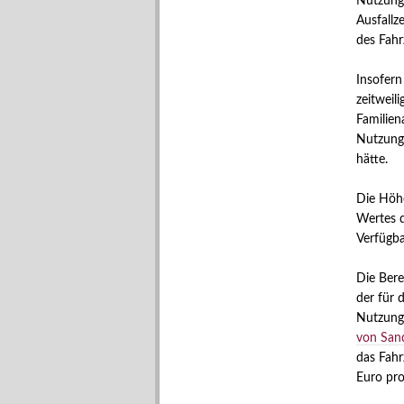
Nutzung
Ausfallz
des Fahr
Insofern
zeitweil
Familien
Nutzungs
hätte.
Die Höhe
Wertes 
Verfügba
Die Bere
der für 
Nutzungs
von San
das Fahr
Euro pro