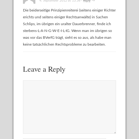
4. September 2012
at
13:36
·
Reply
→
Die beiderseitige Prinzipienreiterei (seitens einiger Richter
erichts und seitens einiger Rechtsanwälte) in Sachen
Schlips, im übrigen ein uralter Dauerbrenner, finde ich
sterbens-L-A-N-G-W-E-I-L-IG. Wenn man im übrigen so
was vor das BVerfG trägt, sieht es so aus, als habe man
keine tatsächlichen Rechtsprobleme zu bearbeiten.
Leave a Reply