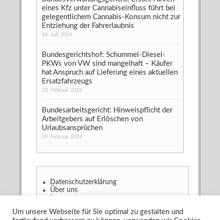
eines Kfz unter Cannabiseinfluss führt bei
gelegentlichem Cannabis-Konsum nicht zur
Entziehung der Fahrerlaubnis
16. Juli 2019
Bundesgerichtshof: Schummel-Diesel-
PKWs von VW sind mangelhaft – Käufer
hat Anspruch auf Lieferung eines aktuellen
Ersatzfahrzeugs
23. Februar 2019
Bundesarbeitsgericht: Hinweispflicht der
Arbeitgebers auf Erlöschen von
Urlaubsansprüchen
19. Februar 2019
Datenschutzerklärung
Über uns
Impressum
Um unsere Webseite für Sie optimal zu gestalten und
Copyright © 2026
Recht & Gesetz?! - Das Anwaltsblog