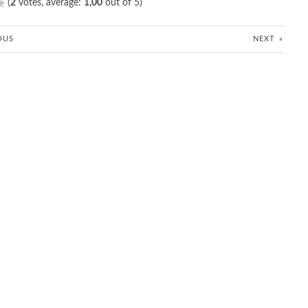
(
2
votes, average:
1,00
out of 5)
OUS
NEXT
»