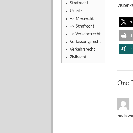
Strafrecht
Visitenk
Urteile
–> Mietrecht
te
–> Strafrecht
–> Verkehrsrecht
d
Verfassungsrecht
te
Verkehrsrecht
Zivilrecht
One 
HeGlüWü