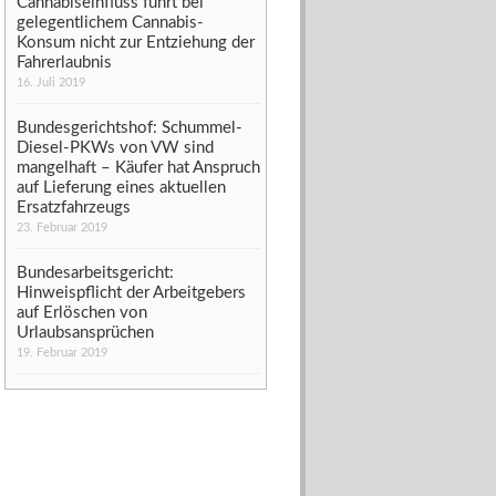
Cannabiseinfluss führt bei
gelegentlichem Cannabis-
Konsum nicht zur Entziehung der
Fahrerlaubnis
16. Juli 2019
Bundesgerichtshof: Schummel-
Diesel-PKWs von VW sind
mangelhaft – Käufer hat Anspruch
auf Lieferung eines aktuellen
Ersatzfahrzeugs
23. Februar 2019
Bundesarbeitsgericht:
Hinweispflicht der Arbeitgebers
auf Erlöschen von
Urlaubsansprüchen
19. Februar 2019