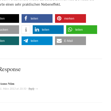
arte einen sehr praktischen Nebeneffekt.
ilen
teilen
merken
rucken
teilen
teilen
ilen
teilen
E-Mail
Response
Anno Nüm
1. März 2013
at
20:50
·
Reply
→