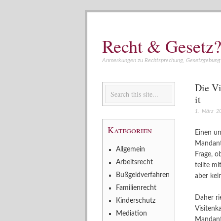
Recht & Gesetz?
Anmerkungen zu Rechtsprechung, Gesetzgebung 
Die Vi
it
1. März 2
Kategorien
Einen un
Mandante
Allgemein
Frage, o
Arbeitsrecht
teilte m
Bußgeldverfahren
aber kei
Familienrecht
Daher ri
Kinderschutz
Visitenk
Mediation
Mandant