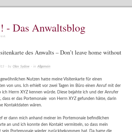
! - Das Anwaltsblog
u.a.
sitenkarte des Anwalts – Don’t leave home without
013
· by
Olav Sydow
· in
Allgemein
gewöhnlichen Nutzen hatte meine Visitenkarte für einen
n von uns. Ich erhielt vor zwei Tagen im Büro einen Anruf mit der
b ich Herrn XYZ kennen würde. Diese bejahte ich und der Anrufer
it, dass er das Portemonaie von Herrn XYZ gefunden hätte, darin
ne Kontaktdaten wären.
ef er dann mich anhand meiner im Portemonaie befindlichen
arte an und ich konnte den Kontakt vermitteln, so dass mein
 sein Portemonaie wieder zurückbekommen hat. Da hatte die