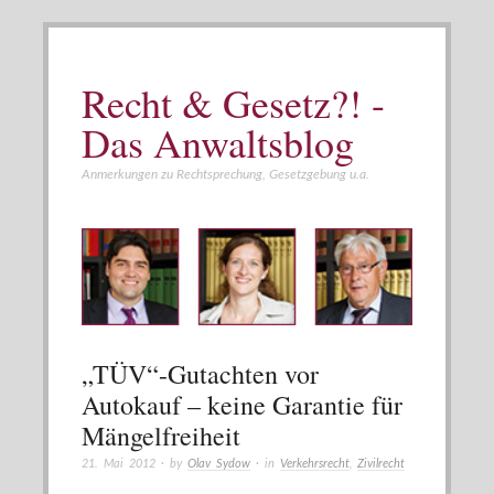
Recht & Gesetz?! -
Das Anwaltsblog
Anmerkungen zu Rechtsprechung, Gesetzgebung u.a.
„TÜV“-Gutachten vor
Autokauf – keine Garantie für
Mängelfreiheit
21. Mai 2012
· by
Olav Sydow
· in
Verkehrsrecht
,
Zivilrecht