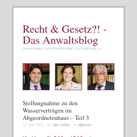
Recht & Gesetz?! -
Das Anwaltsblog
Anmerkungen zu Rechtsprechung, Gesetzgebung u.a.
Stellungnahme zu den
Wasserverträgen im
Abgeordnetenhaus – Teil 3
12. Juni 2012
· by
Olav Sydow
· in
Allgemein